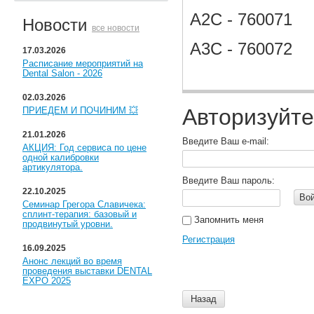
A2C - 760071
Новости
все новости
A3C - 760072
17.03.2026
Расписание мероприятий на
Dental Salon - 2026
02.03.2026
Авторизуйте
ПРИЕДЕМ И ПОЧИНИМ 💥
21.01.2026
Введите Ваш e-mail:
АКЦИЯ: Год сервиса по цене
одной калибровки
артикулятора.
Введите Ваш пароль:
22.10.2025
Во
Семинар Грегора Славичека:
сплинт-терапия: базовый и
Запомнить меня
продвинутый уровни.
Регистрация
16.09.2025
Анонс лекций во время
проведения выставки DENTAL
EXPO 2025
Назад