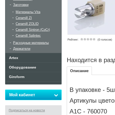
Заготовки
Материалы Vita
Ceramill ZI
Ceramill ZOLID
Ceramill Sintron (CoCr)
Ceramill Splintec
Рейтинг:
(0 голосов)
Расходные материалы
Держатели
Artex
Находится в раз
Оборудование
Описание
Giroform
В упаковке - 5ш
Мой кабинет
Артикулы цвето
A1C - 760070
Подписаться на новости