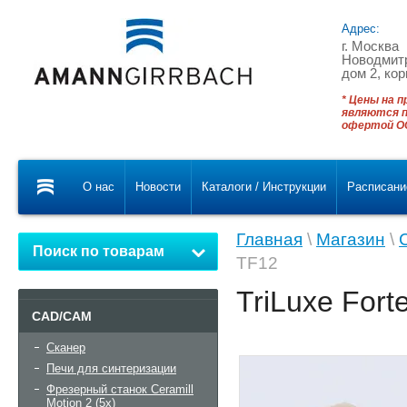
Адрес:
г. Москва
Новодмитр
дом 2, кор
* Цены на п
являются п
офертой ОО
О нас
Новости
Каталоги / Инструкции
Расписани
Главная
\
Магазин
\
Поиск по товарам
TF12
TriLuxe Fort
CAD/CAM
Сканер
Печи для синтеризации
Фрезерный станок Ceramill
Motion 2 (5x)